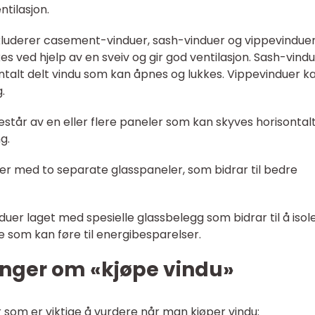
ntilasjon.
kluderer casement-vinduer, sash-vinduer og vippevinduer
 ved hjelp av en sveiv og gir god ventilasjon. Sash-vind
sontalt delt vindu som kan åpnes og lukkes. Vippevinduer k
.
estår av en eller flere paneler som kan skyves horisontal
g.
uer med to separate glasspaneler, som bidrar til bedre
nduer laget med spesielle glassbelegg som bidrar til å isol
 som kan føre til energibesparelser.
inger om «kjøpe vindu»
r som er viktige å vurdere når man kjøper vindu: