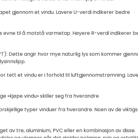
apet gjennom et vindu. Lavere U-verdi indikerer bedre
ts evne til å motstå varmetap. Høyere R-verdi indikerer b
(VT): Dette angir hvor mye naturlig lys som kommer gjen
ysinnslipp.
vor tett et vindu er i forhold til luftgjennomstrømning. Lav
ge «kjøpe vindu» skiller seg fra hverandre
forskjellige typer vinduer fra hverandre. Noen av de viktig
aget av tre, aluminium, PVC eller en kombinasjon av disse.
eler og ulemper når det gjelder isolasjon, pris og estetik