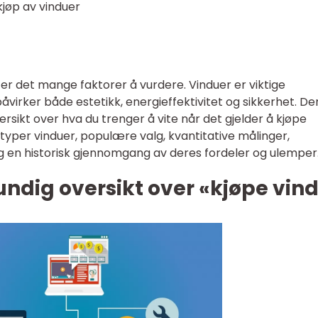
 kjøp av vinduer
 er det mange faktorer å vurdere. Vinduer er viktige
åvirker både estetikk, energieffektivitet og sikkerhet. D
versikt over hva du trenger å vite når det gjelder å kjøpe
ge typer vinduer, populære valg, kvantitative målinger,
og en historisk gjennomgang av deres fordeler og ulemper
undig oversikt over «kjøpe vin