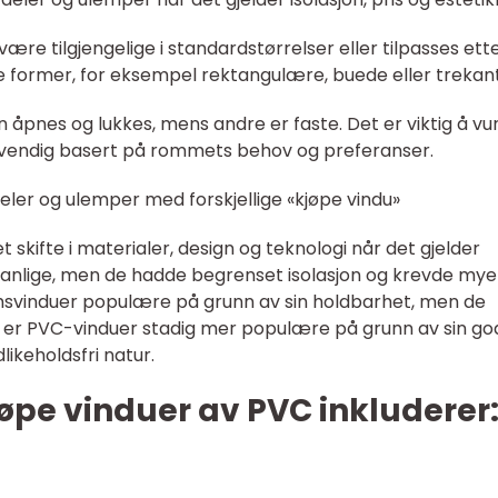
være tilgjengelige i standardstørrelser eller tilpasses ett
ge former, for eksempel rektangulære, buede eller trekan
an åpnes og lukkes, mens andre er faste. Det er viktig å v
ødvendig basert på rommets behov og preferanser.
eler og ulemper med forskjellige «kjøpe vindu»
 skifte i materialer, design og teknologi når det gjelder
r vanlige, men de hadde begrenset isolasjon og krevde mye
umsvinduer populære på grunn av sin holdbarhet, men de
ag er PVC-vinduer stadig mer populære på grunn av sin go
likeholdsfri natur.
øpe vinduer av PVC inkluderer