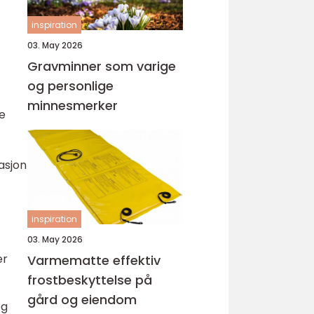
inspiration
03. May 2026
Gravminner som varige
og personlige
minnesmerker
pe
asjon
inspiration
03. May 2026
er
Varmematte effektiv
frostbeskyttelse på
gård og eiendom
og