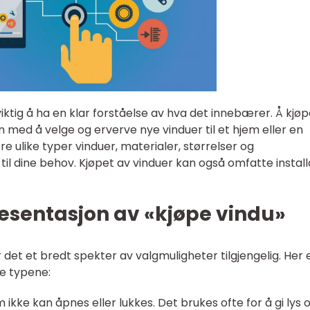
viktig å ha en klar forståelse av hva det innebærer. Å kjø
en med å velge og erverve nye vinduer til et hjem eller en
e ulike typer vinduer, materialer, størrelser og
til dine behov. Kjøpet av vinduer kan også omfatte install
esentasjon av «kjøpe vindu»
r det et bredt spekter av valgmuligheter tilgjengelig. Her 
e typene:
m ikke kan åpnes eller lukkes. Det brukes ofte for å gi lys 