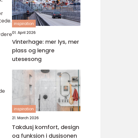
er
tede.
inspiration
01. April 2026
urdere
Vinterhage: mer lys, mer
plass og lengre
utesesong
de
inspiration
:
21. March 2026
Takdusj komfort, design
og funksjon i dusjsonen