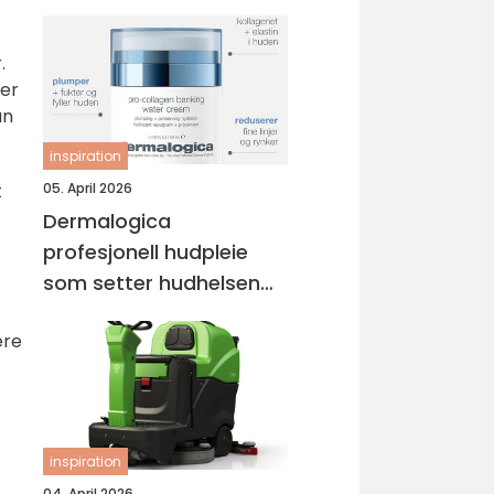
.
uer
an
inspiration
05. April 2026
t
Dermalogica
profesjonell hudpleie
som setter hudhelsen
først
ere
inspiration
04. April 2026