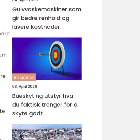
Gulvvaskemaskiner som
gir bedre renhold og
lavere kostnader
edre
nom
ere
inspiration
03. April 2026
Bueskyting utstyr hva
du faktisk trenger for å
ste
skyte godt
k.