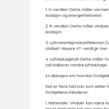
1. U-verdien: Dette måler varmet
isolasjon og energieffektivitet.
2. R-verdien: Dette måler vindue
isolasjon.
3. Lystransmisjonskoeffisienten 
vinduet. Høyere VT-verdi gir mer l
4. Luftlekkasjetall: Dette måler h
tall indikerer mindre luftlekkasje.
En diskusjon om hvordan forskjelli
Det er flere faktorer som skiller 
forskjellene inkluderer:
1. Materialer: Vinduer kan være l
Hvert materiale har sine egne ford