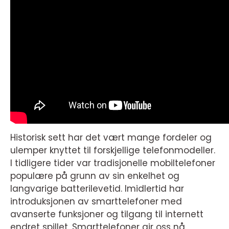
Historisk sett har det vært mange fordeler og
ulemper knyttet til forskjellige telefonmodeller.
I tidligere tider var tradisjonelle mobiltelefoner
populære på grunn av sin enkelhet og
langvarige batterilevetid. Imidlertid har
introduksjonen av smarttelefoner med
avanserte funksjoner og tilgang til internett
endret spillet. Smarttelefoner gir oss nå