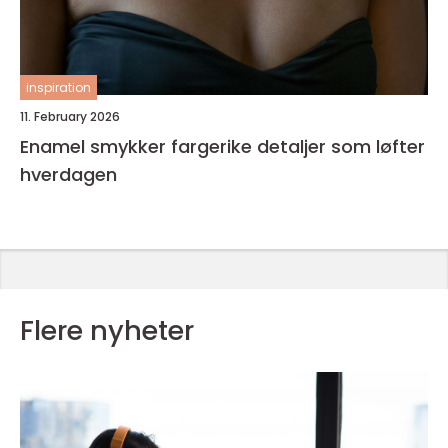
inspiration
11. February 2026
Enamel smykker fargerike detaljer som løfter
hverdagen
Flere nyheter