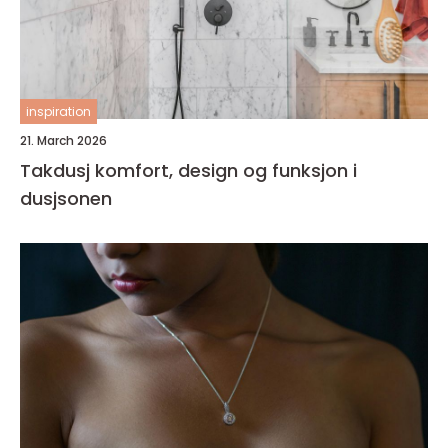
inspiration
21. March 2026
Takdusj komfort, design og funksjon i
dusjsonen