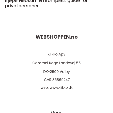
Kjøpe Neosurf: En komplett guide for
privatpersoner
WEBSHOPPEN.
no
web:
www.klikko.dk
Menu