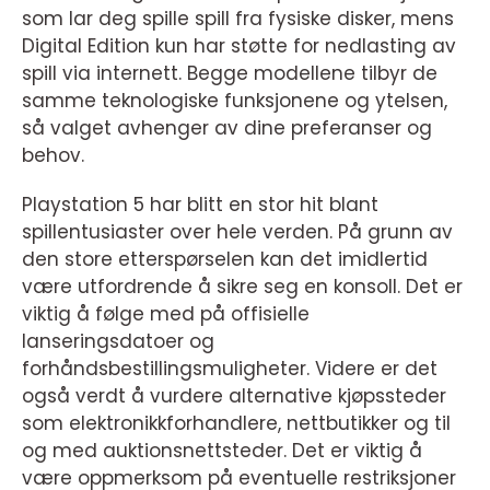
som lar deg spille spill fra fysiske disker, mens
Digital Edition kun har støtte for nedlasting av
spill via internett. Begge modellene tilbyr de
samme teknologiske funksjonene og ytelsen,
så valget avhenger av dine preferanser og
behov.
Playstation 5 har blitt en stor hit blant
spillentusiaster over hele verden. På grunn av
den store etterspørselen kan det imidlertid
være utfordrende å sikre seg en konsoll. Det er
viktig å følge med på offisielle
lanseringsdatoer og
forhåndsbestillingsmuligheter. Videre er det
også verdt å vurdere alternative kjøpssteder
som elektronikkforhandlere, nettbutikker og til
og med auktionsnettsteder. Det er viktig å
være oppmerksom på eventuelle restriksjoner