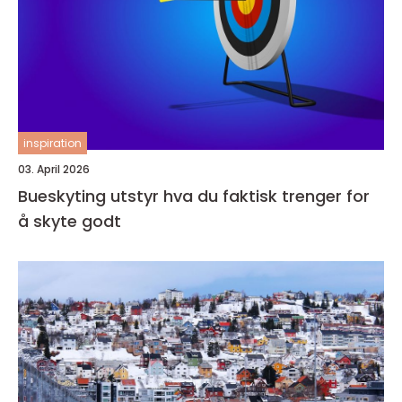
inspiration
03. April 2026
Bueskyting utstyr hva du faktisk trenger for
å skyte godt