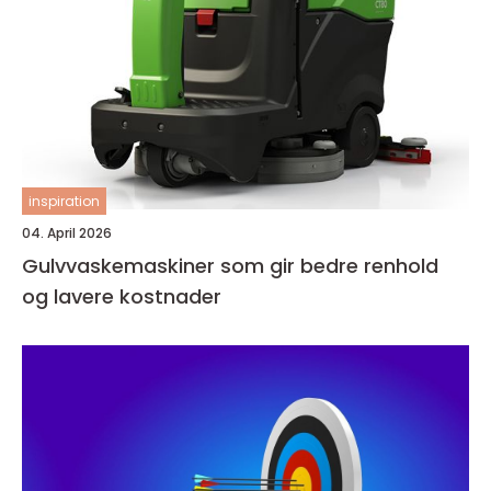
inspiration
04. April 2026
Gulvvaskemaskiner som gir bedre renhold
og lavere kostnader