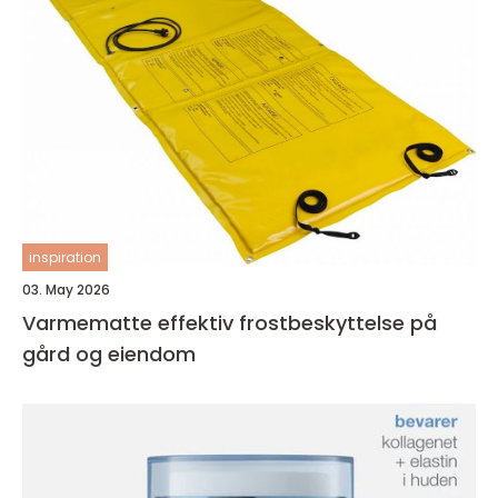
inspiration
03. May 2026
Varmematte effektiv frostbeskyttelse på
gård og eiendom