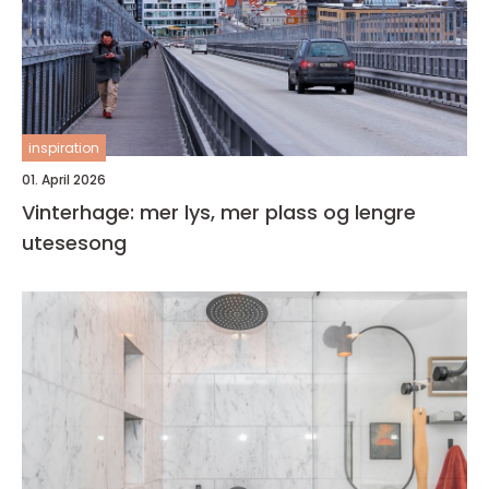
inspiration
01. April 2026
Vinterhage: mer lys, mer plass og lengre
utesesong