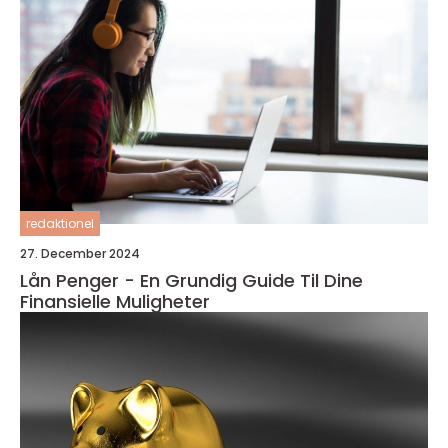
redaktionel
27. December 2024
Lån Penger - En Grundig Guide Til Dine
Finansielle Muligheter