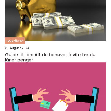
redaktionel
28. August 2024
Guide til Lån: Alt du behøver å vite før du
låner penger