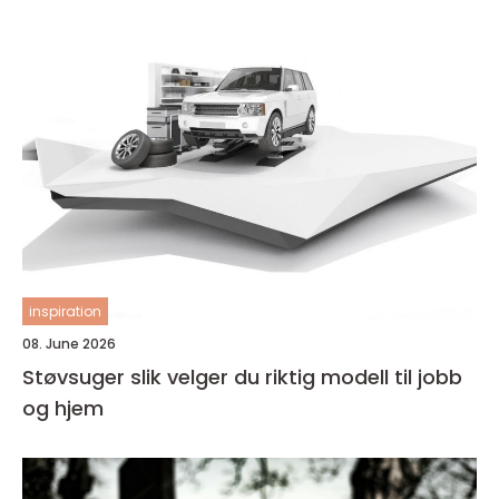
inspiration
08. June 2026
Støvsuger slik velger du riktig modell til jobb
og hjem