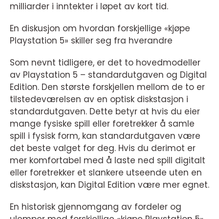
milliarder i inntekter i løpet av kort tid.
En diskusjon om hvordan forskjellige «kjøpe
Playstation 5» skiller seg fra hverandre
Som nevnt tidligere, er det to hovedmodeller
av Playstation 5 – standardutgaven og Digital
Edition. Den største forskjellen mellom de to er
tilstedeværelsen av en optisk diskstasjon i
standardutgaven. Dette betyr at hvis du eier
mange fysiske spill eller foretrekker å samle
spill i fysisk form, kan standardutgaven være
det beste valget for deg. Hvis du derimot er
mer komfortabel med å laste ned spill digitalt
eller foretrekker et slankere utseende uten en
diskstasjon, kan Digital Edition være mer egnet.
En historisk gjennomgang av fordeler og
ulemper med forskjellige «kjøpe Playstation 5»