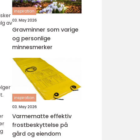
inspiration
nsker
03. May 2026
lg av
Gravminner som varige
og personlige
minnesmerker
lger
t.
inspiration
03. May 2026
Varmematte effektiv
er
er
frostbeskyttelse på
og
gård og eiendom