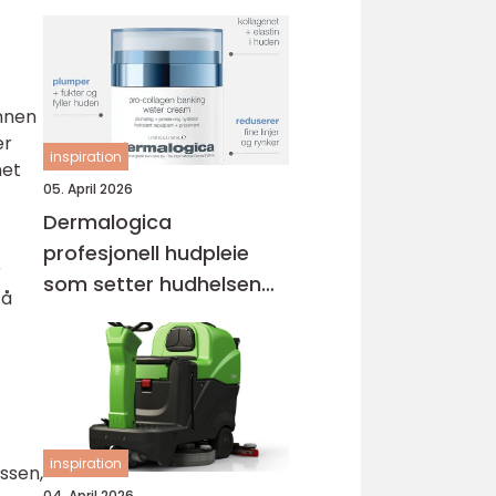
innen
er
inspiration
net
05. April 2026
Dermalogica
profesjonell hudpleie
r
som setter hudhelsen
 å
først
inspiration
ssen,
04. April 2026