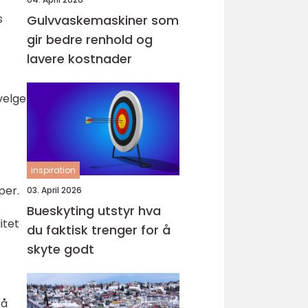
s
Gulvvaskemaskiner som
gir bedre renhold og
lavere kostnader
velge
inspiration
per.
03. April 2026
Bueskyting utstyr hva
itet
du faktisk trenger for å
skyte godt
på