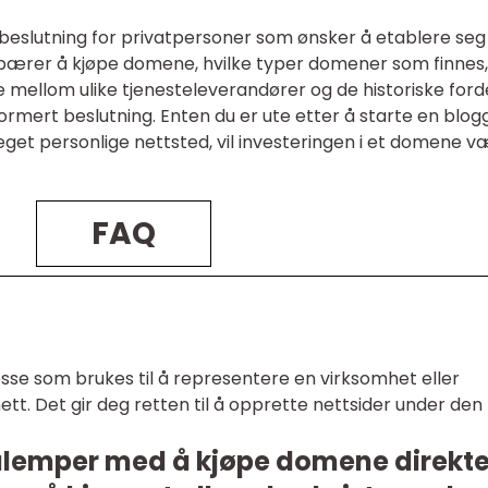
 beslutning for privatpersoner som ønsker å etablere seg
ebærer å kjøpe domene, hvilke typer domener som finnes,
ne mellom ulike tjenesteleverandører og de historiske ford
rmert beslutning. Enten du er ute etter å starte en blogg
 eget personlige nettsted, vil investeringen i et domene 
FAQ
sse som brukes til å representere en virksomhet eller
tt. Det gir deg retten til å opprette nettsider under den
 ulemper med å kjøpe domene direkt