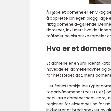
Å kjøpe et domene er en viktig d
å opprette din egen blogg, lage e
riktig domene avgjørende. Denne a
domener, inkludert hva det inneb
målinger og historiske fordeler o
Hva er et domene 
Et domene er en unik identifikato
hoveddeler: domenenavnet og do
for nettstedet ditt, mens domene
Det finnes forskjellige typer do
toppnivådomener (ccTLD-er) og 
populære domener som .com, .net 
regioner, for eksempel .no for No
inkluderer et bredt spekter av alt