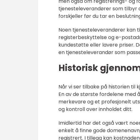
men også om registrerings- og for
tjenesteleverandører som tilbyr d
forskjeller før du tar en beslutnin
Noen tjenesteleverandører kan ti
registerbeskyttelse og e-postadr
kundestøtte eller lavere priser. 
en tjenesteleverandør som passe
Historisk gjenno
Når vi ser tilbake på historien ti
En av de største fordelene med å
merkevare og et profesjonelt uts
og kontroll over innholdet ditt.
Imidlertid har det også vært no
enkelt å finne gode domenenavn,
registrert. I tillegg kan kostna