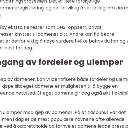
valtningsprosessen. Det er flere forskjellige
omeneregistrering, og det er viktig å sette seg inn i dere
g.
lby ekstra tjenester som DNS-oppsett, privat
esser knyttet til domenet ditt. Andre kan ha bedre
Det er derfor viktig å nøye vurdere hvilke behov du har og 
r best for deg.
mgang av fordeler og ulemper
l kjøp av domener, kan vi identifisere både fordeler og ulem
 kjøpe sitt eget domene er muligheten til å bygge en
eende nettsted. Et eget domene gir deg også økt fleksibil
en ulemper med kjøp av domener. På et tidspunkt var det
 men i dag er de mest populære navnene ofte allerede
dene ved å opprettholde og fornye et domene legge press 