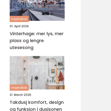
inspiration
01. April 2026
Vinterhage: mer lys, mer
plass og lengre
utesesong
inspiration
21. March 2026
Takdusj komfort, design
og funksjon i dusjsonen