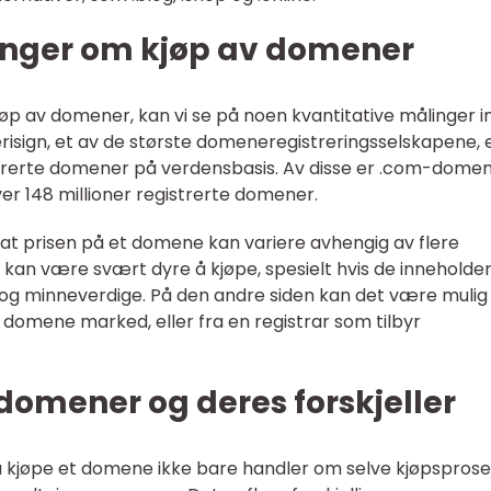
inger om kjøp av domener
jøp av domener, kan vi se på noen kvantitative målinger 
erisign, et av de største domeneregistreringsselskapene, 
istrerte domener på verdensbasis. Av disse er .com-dome
r 148 millioner registrerte domener.
g at prisen på et domene kan variere avhengig av flere
an være svært dyre å kjøpe, spesielt hvis de inneholde
 og minneverdige. På den andre siden kan det være mulig
g domene marked, eller fra en registrar som tilbyr
sdomener og deres forskjeller
 å kjøpe et domene ikke bare handler om selve kjøpsprose