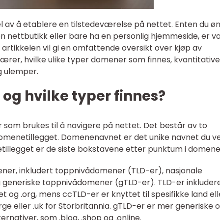
el av å etablere en tilstedeværelse på nettet. Enten du ø
n nettbutikk eller bare ha en personlig hjemmeside, er va
rtikkelen vil gi en omfattende oversikt over kjøp av
ærer, hvilke ulike typer domener som finnes, kvantitative
g ulemper.
og hvilke typer finnes?
r som brukes til å navigere på nettet. Det består av to
menetillegget. Domenenavnet er det unike navnet du ve
tillegget er de siste bokstavene etter punktum i domene
mener, inkludert toppnivådomener (TLD-er), nasjonale
generiske toppnivådomener (gTLD-er). TLD-er inkluder
og .org, mens ccTLD-er er knyttet til spesifikke land ell
rge eller .uk for Storbritannia. gTLD-er er mer generiske 
ernativer, som .blog, .shop og .online.