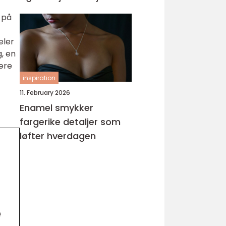
 på
eler
, en
være
inspiration
11. February 2026
Enamel smykker
fargerike detaljer som
løfter hverdagen
e