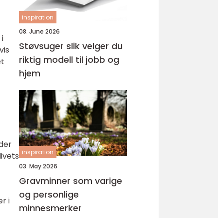
inspiration
08. June 2026
i
Støvsuger slik velger du
vis
riktig modell til jobb og
et
hjem
lder
inspiration
livets
03. May 2026
Gravminner som varige
og personlige
r i
minnesmerker