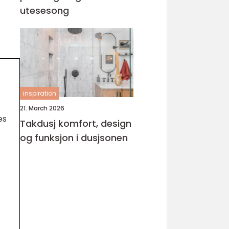
utesesong
inspiration
r
21. March 2026
es
Takdusj komfort, design
og funksjon i dusjsonen