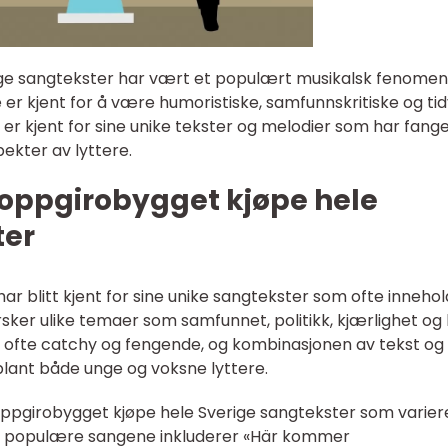
ge sangtekster har vært et populært musikalsk fenomen 
er kjent for å være humoristiske, samfunnskritiske og tid
er kjent for sine unike tekster og melodier som har fang
ekter av lyttere.
soppgirobygget kjøpe hele
ter
r blitt kjent for sine unike sangtekster som ofte inneho
sker ulike temaer som samfunnet, politikk, kjærlighet og 
r ofte catchy og fengende, og kombinasjonen av tekst og
lant både unge og voksne lyttere.
oppgirobygget kjøpe hele Sverige sangtekster som variere
st populære sangene inkluderer «Här kommer