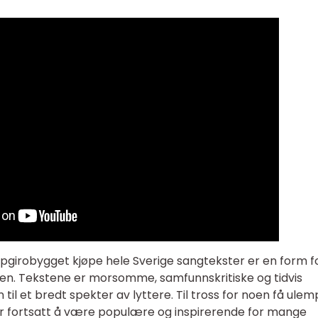
oppgirobygget kjøpe hele Sverige sangtekster er en form f
den. Tekstene er morsomme, samfunnskritiske og tidvis
n til et bredt spekter av lyttere. Til tross for noen få ule
r fortsatt å være populære og inspirerende for mange