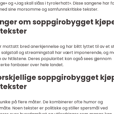
ge» og «Jag skall slåss i tyrolerhatt». Disse sangene har 
ed sine morsomme og samfunnskritiske tekster.
inger om soppgirobygget kjøp
tekster
ottatt bred anerkjennelse og har blitt lyttet til av et s
s salgstall og streamingstall har vært imponerende, og 
av hitlistene. Deres popularitet kan også sees gjennom
erke fanbaser over hele landet.
rskjellige soppgirobygget kjø
tekster
unike på flere måter. De kombinerer ofte humor og
 måte. Noen tekster er politiske og stiller spørsmål ved