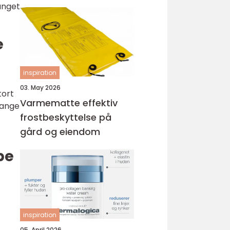
fanget
e
inspiration
03. May 2026
tort
Varmematte effektiv
mange
frostbeskyttelse på
gård og eiendom
pe
inspiration
05. April 2026