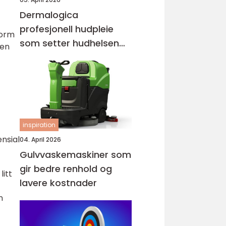
Dermalogica
profesjonell hudpleie
form
som setter hudhelsen
 en
først
inspiration
ensial
04. April 2026
Gulvvaskemaskiner som
gir bedre renhold og
itt
lavere kostnader
n