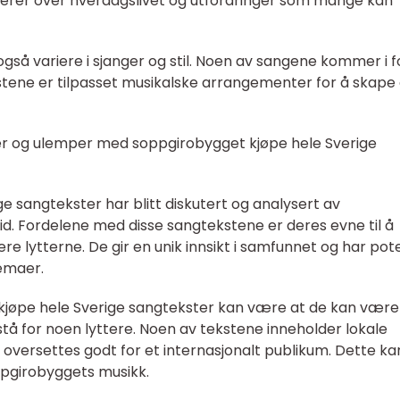
erer over hverdagslivet og utfordringer som mange kan
gså variere i sjanger og stil. Noen av sangene kommer i 
kstene er tilpasset musikalske arrangementer for å skape
er og ulemper med soppgirobygget kjøpe hele Sverige
e sangtekster har blitt diskutert og analysert av
 tid. Fordelene med disse sangtekstene er deres evne til å
e lytterne. De gir en unik innsikt i samfunnet og har pot
temaer.
øpe hele Sverige sangtekster kan være at de kan være l
rstå for noen lyttere. Noen av tekstene inneholder lokale
id oversettes godt for et internasjonalt publikum. Dette ka
pgirobyggets musikk.