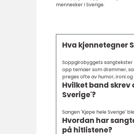
mennesker i Sverige.
Hva kjennetegner 
Soppgirobyggets sangtekster er
opp temaer som drømmer, samfu
preges ofte av humor, ironi o
Hvilket band skrev 
Sverige'?
Sangen 'Kjøpe hele Sverige' b
Hvordan har sangte
på hitlistene?