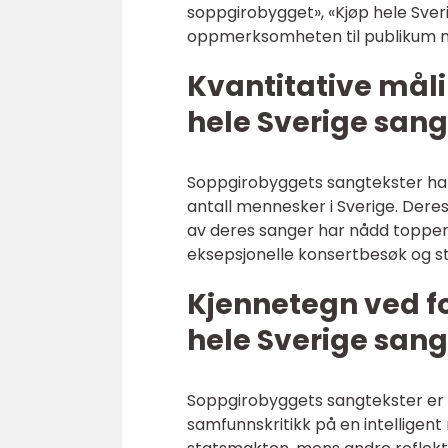
soppgirobygget», «Kjøp hele Sveri
oppmerksomheten til publikum m
Kvantitative mål
hele Sverige sang
Soppgirobyggets sangtekster har m
antall mennesker i Sverige. Dere
av deres sanger har nådd toppen 
eksepsjonelle konsertbesøk og st
Kjennetegn ved fo
hele Sverige sang
Soppgirobyggets sangtekster er 
samfunnskritikk på en intelligent