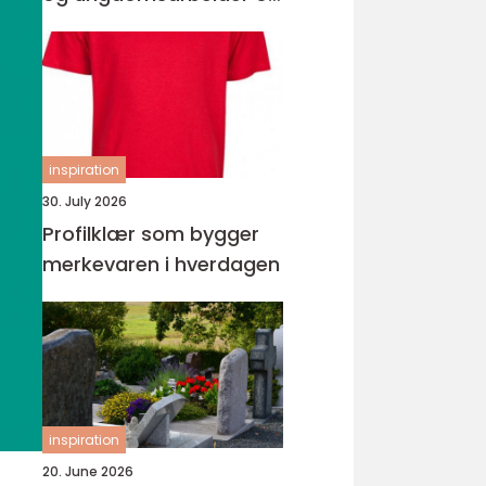
barne- og
ungdomsarbeiderfaget
vg2
inspiration
30. July 2026
Profilklær som bygger
merkevaren i hverdagen
inspiration
20. June 2026