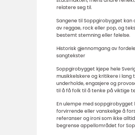
statsmakten, mens andre reflekt
relatere seg til.
Sangene til Soppgirobygget kan o
av reggae, rock eller pop, og te
bestemt stemning eller følelse.
Historisk gjennomgang av fordel
sangtekster
Soppgirobygget kjøpe hele Sverig
musikkelskere og kritikere i lang
underholde, engasjere og provoser
til å få folk til å tenke på viktige 
En ulempe med soppgirobygget kj
forvirrende eller vanskelige å fo
referanser og ironi som ikke allt
begrense appellområdet for Sop