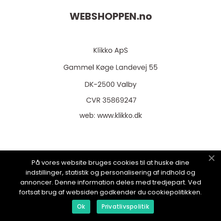
WEBSHOPPEN.
no
web:
www.klikko.dk
På vores website bruges cookies til at huske dine
Menu
indstillinger, statistik og personalisering af indhold og
annoncer. Denne information deles med tredjepart. Ved
fortsat brug af websiden godkender du cookiepolitikken.
Reklame
Ok
Privatlivspolitik
Om oss