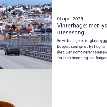
01 april 2026
Vinterhage: mer lys
utesesong
En vinterhage er et glassbygg
boligen, som gir et lyst og lu
året. Den kombinerer følelse
fra inneklimaet, og kan funge
hagestue eller st...