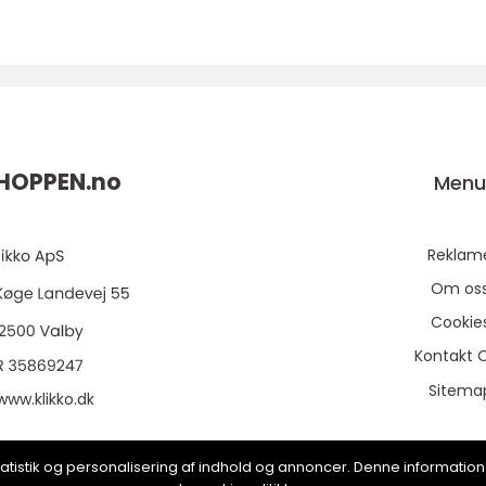
HOPPEN.
no
Men
Reklam
Om os
Cookie
Kontakt 
Sitema
www.klikko.dk
, statistik og personalisering af indhold og annoncer. Denne informat