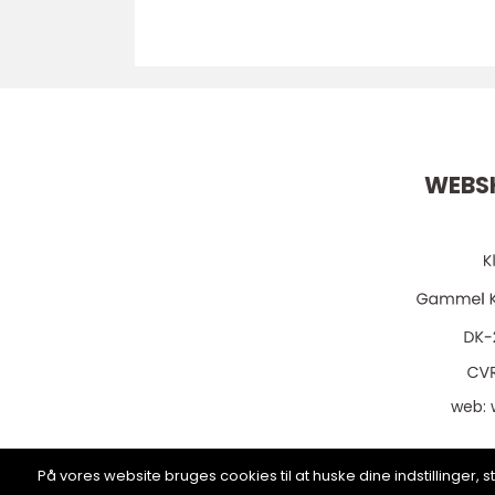
WEBS
web:
På vores website bruges cookies til at huske dine indstillinger