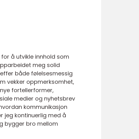
 for å utvikle innhold som
opparbeidet meg solid
reffer både følelsesmessig
d som vekker oppmerksomhet,
nye fortellerformer,
sosiale medier og nyhetsbrev
 og hvordan kommunikasjon
r jeg kontinuerlig med å
 og bygger bro mellom