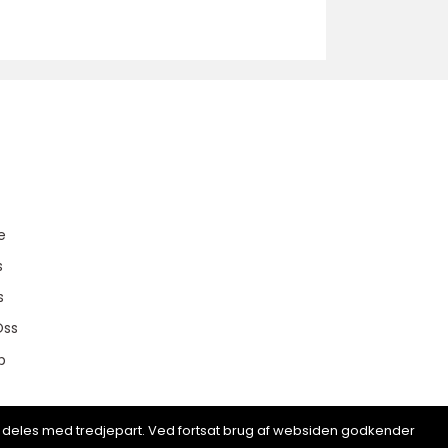
u
e
s
s
Oss
p
ion deles med tredjepart. Ved fortsat brug af websiden godkender