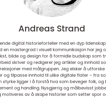
Andreas Strand
ende digital historieforteller med en dyp lidenskap
ed en mastergrad i visuell kommunikasjon har jeg 
st, bilde og design for å formidle budskap som t
 arbeid skriver og redigerer jeg artikler og innhol
e relasjoner med målgruppen. Jeg elsker å utforske 
g tilpasse innhold til ulike digitale flater – fra 
in styrke ligger i å forstå hva som beveger folk,
jement og handling. Nysgjerrig og målbevisst jobbe
eg motiveres av å skape historier som setter spor